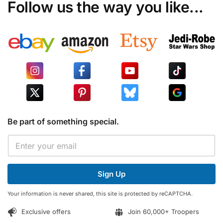
Follow us the way you like...
Be part of something special.
E
E
m
m
a
a
i
i
l
Sign Up
l
E
*
m
Your information is never shared, this site is protected by reCAPTCHA.
a
i
Exclusive offers
Join 60,000+ Troopers
l