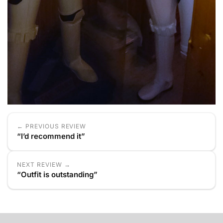
← PREVIOUS REVIEW
“I’d recommend it”
NEXT REVIEW →
“Outfit is outstanding”